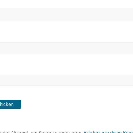
ndet Akismet, um Spam zu reduzieren.
Erfahre, wie deine Ko