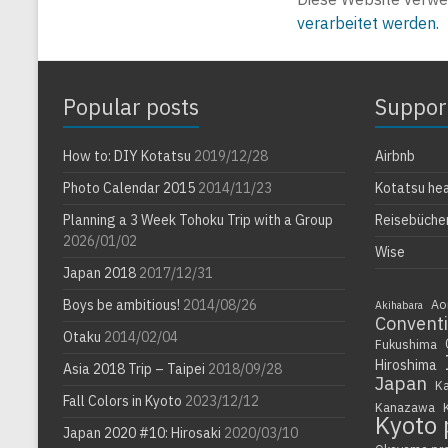
verarbeitet werden.
Popular posts
Suppor
How to: DIY Kotatsu
2019/12/28
Airbnb
Photo Calendar 2015
2014/11/23
Kotatsu he
Planning a 3 Week Tohoku Trip with a Group
Reisebüche
2026/01/02
Wise
Japan 2018
2017/12/31
Boys be ambitious!
2014/08/26
Ao
Akihabara
Convent
Otaku
2014/02/04
Fukushima
Hiroshima
Asia 2018 Trip – Taipei
2018/09/28
Japan
K
Fall Colors in Kyoto
2023/12/12
Kanazawa
Kyoto 
Japan 2020 #10: Hirosaki
2020/03/10