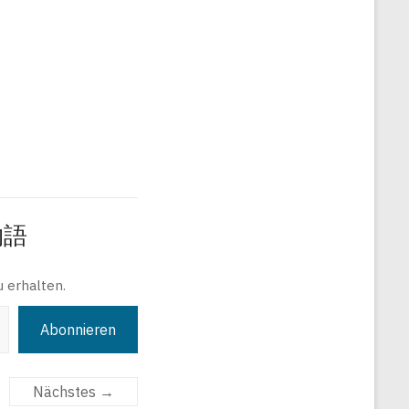
旅物語
 erhalten.
Abonnieren
Nächstes →