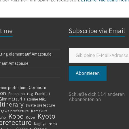
t me
Subscribe via Email
Gib deine E-Mail-Adresse ein ...
ating element auf Amazon.de
r auf Amazon.de
Abonnieren
Connichi
mori prefecture
ion
Enoshima
Frankfurt
Schließe dich 114 anderen
Flug
Gion matsuri
Abonnenten an
Hatsune Miku
Itinerary
Iwate prefecture
agawa prefecture
Kamakura
Kyoto
Kobe
Kino
Kobe
prefecture
Nagoya
Narita
Onsen