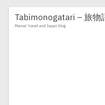
Zum
Inhalt
Tabimonogatari – 旅物
springen
Marius' travel and Japan blog